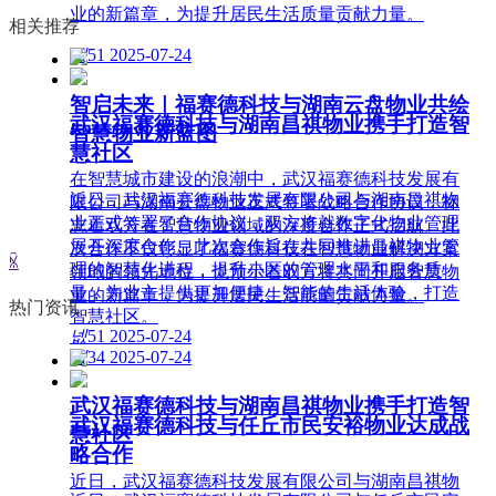
业的新篇章，为提升居民生活质量贡献力量。
相关推荐
넶
51
2025-07-24
智启未来｜福赛德科技与湖南云盘物业共绘
武汉福赛德科技与湖南昌祺物业携手打造智
智慧物业新蓝图
慧社区
在智慧城市建设的浪潮中，武汉福赛德科技发展有
近日，武汉福赛德科技发展有限公司与湖南昌祺物
限公司与湖南云盘物业正式签署战略合作协议，标
业正式签署了合作协议，双方将就数字化物业管理
志着双方在智慧物业领域的深度合作正式启航。此
展开深度合作。此次合作旨在共同推进昌祺物业管
次合作不仅彰显了福赛德科技在智慧物业解决方案
ꁰ
理的智慧化进程，提升小区的管理水平和服务质
领域的领先地位，也预示着双方将共同开启智慧物
量，为业主提供更加便捷、智能的生活体验，打造
业的新篇章，为提升居民生活质量贡献力量。
热门资讯
智慧社区。
넶
51
2025-07-24
넶
34
2025-07-24
武汉福赛德科技与湖南昌祺物业携手打造智
武汉福赛德科技与任丘市民安裕物业达成战
慧社区
略合作
近日，武汉福赛德科技发展有限公司与湖南昌祺物