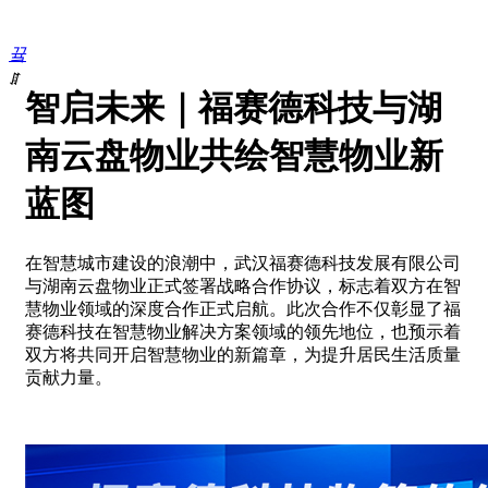
끀
ꁲ
智启未来｜福赛德科技与湖
首
页
南云盘物业共绘智慧物业新
信
息
蓝图
化
物
业
在智慧城市建设的浪潮中，武汉福赛德科技发展有限公司
ꄵ
与湖南云盘物业正式签署战略合作协议，标志着双方在智
OA
慧物业领域的深度合作正式启航。此次合作不仅彰显了福
办
赛德科技在智慧物业解决方案领域的领先地位，也预示着
公
双方将共同开启智慧物业的新篇章，为提升居民生活质量
ꄵ
贡献力量。
财
务
管
理
ꄵ