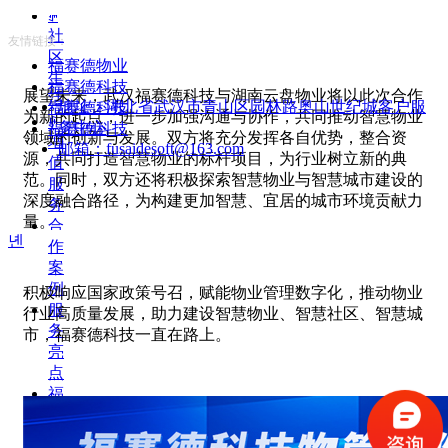
ꄵ
社
友情链接：
区
福赛德物业
生
福赛德科技
展望未来，武汉福赛德科技与湖南云盘物业将以此次合作
活
地址：
湖北省武汉市青山区园林路奥山世纪城客户服
福赛德科技
为新的起点，进一步加强沟通与协作，共同推动智慧物业
ꄵ
务中心
福赛德科技
领域的创新与发展。双方将充分发挥各自优势，整合资
增
邮箱：
fusaidesoft@163.com
源，共同打造智慧物业的标杆项目，为行业树立新的典
值
范。同时，双方还将积极探索智慧物业与智慧城市建设的
服
深度融合路径，为构建更加智慧、宜居的城市环境贡献力
务
量。
合
녠
作
案
例
积极响应国家政策号召，赋能物业管理数字化，推动物业
服
行业高质量发展，助力建设智慧物业、智慧社区、智慧城
务
市，福赛德科技一直在路上。
亮
点
福
赛
德