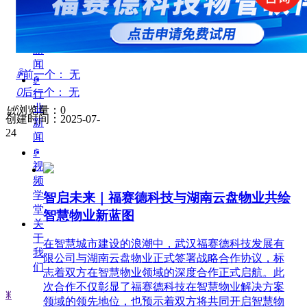
ꄵ
公
司
新
闻
ꄴ
前一个：
无
ꄵ
ꄲ
后一个：
无
行
业
넶
浏览量：
0
创建时间：
2025-07-
新
24
闻
ꄵ
视
频
学
智启未来｜福赛德科技与湖南云盘物业共绘
堂
智慧物业新蓝图
关
于
在智慧城市建设的浪潮中，武汉福赛德科技发展有
我
限公司与湖南云盘物业正式签署战略合作协议，标
们
志着双方在智慧物业领域的深度合作正式启航。此
次合作不仅彰显了福赛德科技在智慧物业解决方案
ꂓ
领域的领先地位，也预示着双方将共同开启智慧物