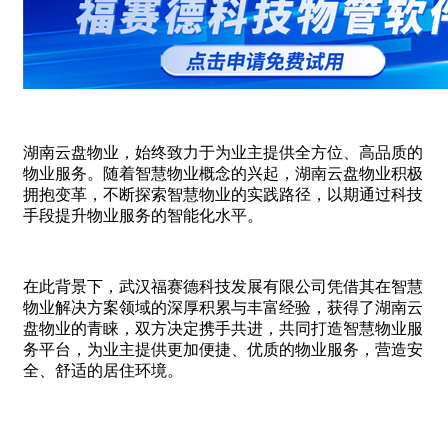
客
户
服
务
ꄵ
设
备
湖南云盘物业，始终致力于为业主提供全方位、高品质的
资
物业服务。随着智慧物业概念的兴起，湖南云盘物业积极
产
拥抱变革，不断探索智慧物业的实践路径，以期通过科技
管
手段提升物业服务的智能化水平。
理
ꄵ
品
在此背景下，武汉福赛德科技发展有限公司凭借其在智慧
质
物业解决方案领域的深厚积累与丰富经验，获得了湖南云
运
盘物业的青睐，双方决定携手共进，共同打造智慧物业服
营
务平台，为业主提供更加便捷、优质的物业服务，营造安
ꄵ
全、舒适的居住环境。
物
联
应
用